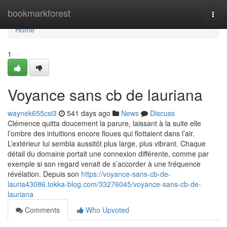
Home
bookmarkforest
Togg
navi
Home
1
Voyance sans cb de lauriana
waynek655csi3
541 days ago
News
Discuss
Clémence quitta doucement la parure, laissant à la suite elle
l’ombre des intuitions encore floues qui flottaient dans l’air.
L’extérieur lui sembla aussitôt plus large, plus vibrant. Chaque
détail du domaine portait une connexion différente, comme par
exemple si son regard venait de s’accorder à une fréquence
révélation. Depuis son
https://voyance-sans-cb-de-
lauria43086.tokka-blog.com/33276045/voyance-sans-cb-de-
lauriana
Comments
Who Upvoted