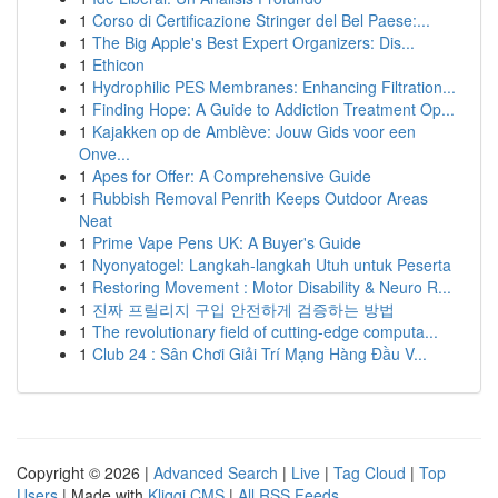
1
Corso di Certificazione Stringer del Bel Paese:...
1
The Big Apple's Best Expert Organizers: Dis...
1
Ethicon
1
Hydrophilic PES Membranes: Enhancing Filtration...
1
Finding Hope: A Guide to Addiction Treatment Op...
1
Kajakken op de Amblève: Jouw Gids voor een
Onve...
1
Apes for Offer: A Comprehensive Guide
1
Rubbish Removal Penrith Keeps Outdoor Areas
Neat
1
Prime Vape Pens UK: A Buyer's Guide
1
Nyonyatogel: Langkah-langkah Utuh untuk Peserta
1
Restoring Movement : Motor Disability & Neuro R...
1
진짜 프릴리지 구입 안전하게 검증하는 방법
1
The revolutionary field of cutting-edge computa...
1
Club 24 : Sân Chơi Giải Trí Mạng Hàng Đầu V...
Copyright © 2026 |
Advanced Search
|
Live
|
Tag Cloud
|
Top
Users
| Made with
Kliqqi CMS
|
All RSS Feeds