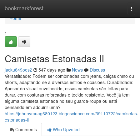
Home
bookmarkforest
Togg
navi
Home
1
Camisetas Estonadas II
jacku849oes2
547 days ago
News
Discuss
Versatilidade: Podem ser combinadas com jeans, calças chino ou
shorts, adaptando-se a diversos estilos e ocasiões. Durabilidade:
Apesar do visual envelhecido, essas camisetas são feitas para
durar, com costuras reforcadas e tecido resistente. Você já tem
alguma camiseta estonada no seu guarda-roupa ou está
pensando em adquirir uma?
https://johnnymuag680123.blogoscience.com/39110722/camisetas-
estonadas-ii
Comments
Who Upvoted