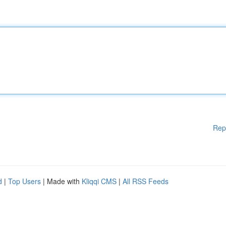
Rep
d
|
Top Users
| Made with
Kliqqi CMS
|
All RSS Feeds