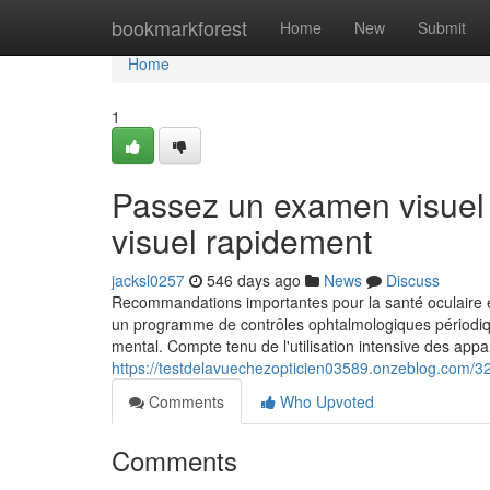
Home
bookmarkforest
Home
New
Submit
Home
1
Passez un examen visuel p
visuel rapidement
jacksl0257
546 days ago
News
Discuss
Recommandations importantes pour la santé oculaire et 
un programme de contrôles ophtalmologiques périodiq
mental. Compte tenu de l'utilisation intensive des appa
https://testdelavuechezopticien03589.onzeblog.com/3
Comments
Who Upvoted
Comments