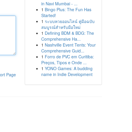
in Navi Mumbai - ...
1
Bingo Plus: The Fun Has
Started!
1
ระบบหวยออนไลน์ คู่มือฉบับ
สมบูรณ์สำหรับมือใหม่
1
Defining BDM & BDG: The
Comprehensive Ha...
1
Nashville Event Tents: Your
Comprehensive Guid...
1
Forro de PVC em Curitiba:
Preços, Tipos e Onde ...
1
YONO Games: A budding
name in Indie Development
ort Page