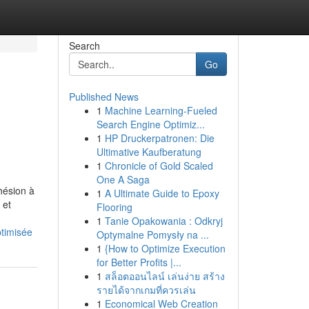
Search
Go
Published News
1
Machine Learning-Fueled
Search Engine Optimiz...
1
HP Druckerpatronen: Die
Ultimative Kaufberatung
1
Chronicle of Gold Scaled
One A Saga
hésion à
1
A Ultimate Guide to Epoxy
 et
Flooring
1
Tanie Opakowania : Odkryj
ptimisée
Optymalne Pomysły na ...
1
{How to Optimize Execution
for Better Profits |...
1
สล็อตออนไลน์ เล่นง่าย สร้าง
รายได้จากเกมที่ควรเล่น
1
Economical Web Creation