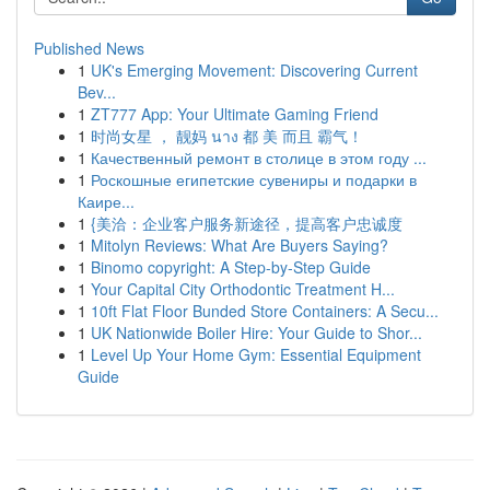
Published News
1
UK's Emerging Movement: Discovering Current
Bev...
1
ZT777 App: Your Ultimate Gaming Friend
1
时尚女星 ， 靓妈 นาง 都 美 而且 霸气！
1
Качественный ремонт в столице в этом году ...
1
Роскошные египетские сувениры и подарки в
Каире...
1
{美洽：企业客户服务新途径，提高客户忠诚度
1
Mitolyn Reviews: What Are Buyers Saying?
1
Binomo copyright: A Step-by-Step Guide
1
Your Capital City Orthodontic Treatment H...
1
10ft Flat Floor Bunded Store Containers: A Secu...
1
UK Nationwide Boiler Hire: Your Guide to Shor...
1
Level Up Your Home Gym: Essential Equipment
Guide