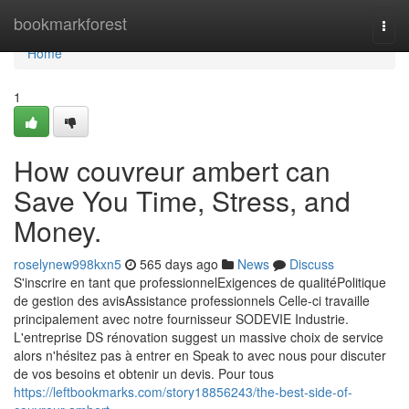
Home
bookmarkforest
Togg
navi
Home
1
How couvreur ambert can
Save You Time, Stress, and
Money.
roselynew998kxn5
565 days ago
News
Discuss
S'inscrire en tant que professionnelExigences de qualitéPolitique
de gestion des avisAssistance professionnels Celle-ci travaille
principalement avec notre fournisseur SODEVIE Industrie.
L'entreprise DS rénovation suggest un massive choix de service
alors n'hésitez pas à entrer en Speak to avec nous pour discuter
de vos besoins et obtenir un devis. Pour tous
https://leftbookmarks.com/story18856243/the-best-side-of-