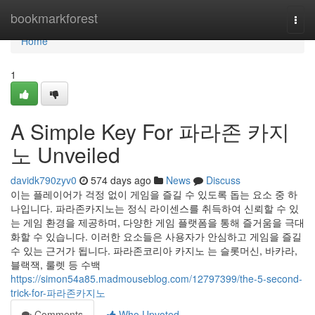
Home
bookmarkforest
Togg
navi
Home
1
A Simple Key For 파라존 카지
노 Unveiled
davidk790zyv0
574 days ago
News
Discuss
이는 플레이어가 걱정 없이 게임을 즐길 수 있도록 돕는 요소 중 하
나입니다. 파라존카지노는 정식 라이센스를 취득하여 신뢰할 수 있
는 게임 환경을 제공하며, 다양한 게임 플랫폼을 통해 즐거움을 극대
화할 수 있습니다. 이러한 요소들은 사용자가 안심하고 게임을 즐길
수 있는 근거가 됩니다. 파라존코리아 카지노 는 슬롯머신, 바카라,
블랙잭, 룰렛 등 수백
https://simon54a85.madmouseblog.com/12797399/the-5-second-
trick-for-파라존카지노
Comments
Who Upvoted