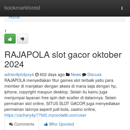
Home
bookmarkforest
Togg
navi
Home
1
RAJAPOLA slot gacor oktober
2024
adrian8p04pxy4
602 days ago
News
Discuss
RAJAPOLA menyediakan fitur games slot terbaik yaitu para
member di manjakan dengan akses di mana saja dengan hp,
iphone, copyright maupun desktop. Selain itu kamu juga
menjumpai layanan free spin dah scatter di dalamnya. Selain
permainan slot online, SITUS SLOT GACOR juga menyediakan
permainan lainnya seperti judi bola, casino online,
https://zachary4p77fsf2.mycoolwiki.com/user
Comments
Who Upvoted