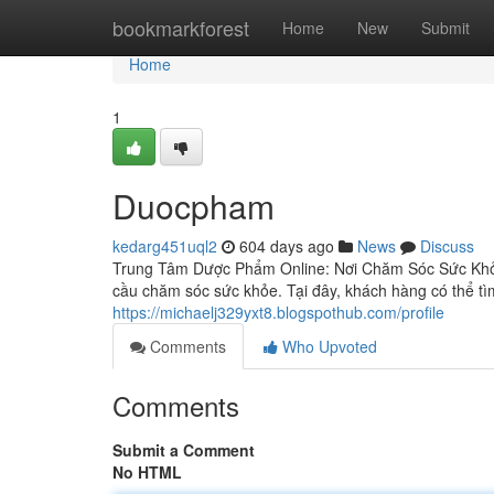
Home
bookmarkforest
Home
New
Submit
Home
1
Duocpham
kedarg451uql2
604 days ago
News
Discuss
Trung Tâm Dược Phẩm Online: Nơi Chăm Sóc Sức Khỏe U
cầu chăm sóc sức khỏe. Tại đây, khách hàng có thể t
https://michaelj329yxt8.blogspothub.com/profile
Comments
Who Upvoted
Comments
Submit a Comment
No HTML