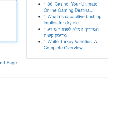
1
88i Casino: Your Ultimate
Online Gaming Destina...
1
What ris capacitive bushing
implies for dry ele...
1
המדריך המלא לשחזור מידע
מדיסק קשיח
1
White Turkey Varieties: A
Complete Overview
ort Page