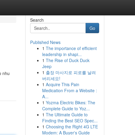
Search
Go
Published News
1
The importance of efficient
leadership in shapi...
1
The Rise of Duck Duck
Jeep
1
출장 마사지로 피로를 날려
o nhu
버리세요!
1
Acquire This Pain
Medication From a Website :
A...
1
Yozma Electric Bikes: The
Complete Guide to Yoz...
1
The Ultimate Guide to
Finding the Best SEO Spec...
1
Choosing the Right 4G LTE
Modem: A Buyer's Guide