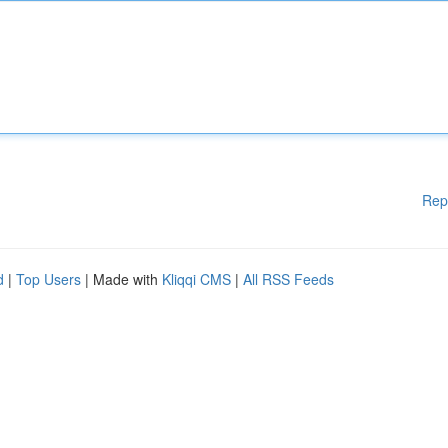
Rep
d
|
Top Users
| Made with
Kliqqi CMS
|
All RSS Feeds