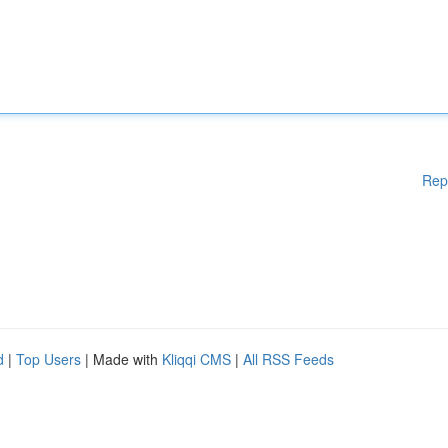
Rep
d
|
Top Users
| Made with
Kliqqi CMS
|
All RSS Feeds