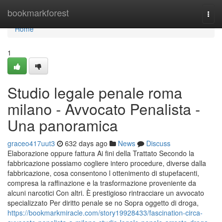
Home
bookmarkforest
Togg
navi
Home
1
Studio legale penale roma
milano - Avvocato Penalista -
Una panoramica
graceo417uut3
632 days ago
News
Discuss
Elaborazione oppure fattura Ai fini della Trattato Secondo la
fabbricazione possiamo cogliere intero procedure, diverse dalla
fabbricazione, cosa consentono l ottenimento di stupefacenti,
compresa la raffinazione e la trasformazione proveniente da
alcuni narcotici Con altri. È prestigioso rintracciare un avvocato
specializzato Per diritto penale se no Sopra oggetto di droga,
https://bookmarkmiracle.com/story19928433/fascination-circa-