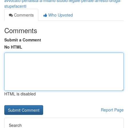
avvocato-penalista-a-milano-studio-legale-penale-arresto-droga-
stupefacenti
Comments
Who Upvoted
Comments
Submit a Comment
No HTML
HTML is disabled
Report Page
Search