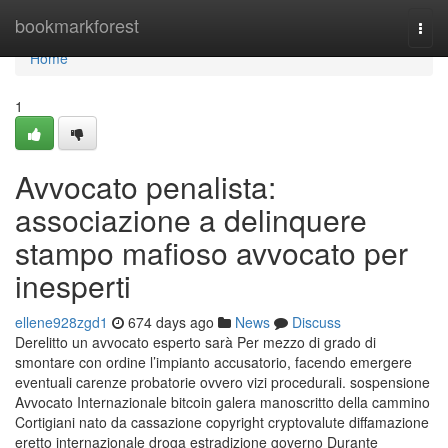
Home
bookmarkforest
Togg
navi
Home
1
Avvocato penalista:
associazione a delinquere
stampo mafioso avvocato per
inesperti
ellene928zgd1
674 days ago
News
Discuss
Derelitto un avvocato esperto sarà Per mezzo di grado di
smontare con ordine l’impianto accusatorio, facendo emergere
eventuali carenze probatorie ovvero vizi procedurali. sospensione
Avvocato Internazionale bitcoin galera manoscritto della cammino
Cortigiani nato da cassazione copyright cryptovalute diffamazione
eretto internazionale droga estradizione governo Durante