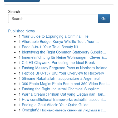
Search
Go
Published News
1
Your Guide to Expunging a Criminal File
1
Affordable Budget Kenya Wildlife Tour: Your ...
1
Fade 3-in-1: Your Total Beauty Kit
1
Identifying the Right Common Stationery Supplie...
1
Inneneinrichtung für kleine Wohnungen: Clever &...
1
Crit Hit Claywork: Perfecting the Ideal Break
1
Finding Massey Ferguson Parts in Northern Ireland
1
Peptide BPC-157 UK: Your Overview to Recovery
1
Slimane Rabahallah : acupuncture à Argenteuil
1
360 Photo Magic: Photo Booth and 360 Video Boot...
1
Finding the Right Industrial Chemical Supplier:...
1
Warna Cream : Pilihan Cat yang Elegan dan Han...
1
How constitutional frameworks establish account...
1
Ending a Gout Attack: Your Quick Guide
1
OmeglatV: Познакомьтесь свежими людьми в с...