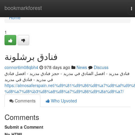
Home
bookmarkforest
T
na
Home
1
فنادق برشلونة
connor6m08qbh4
978 days ago
News
Discuss
فنادق مدريد - افضل الفنادق في مدريد - حجز فنادق مدريد - افضل فنادق
في مدريد - فنادق في مدريد
https://almosaferspain.net/%d9%81%d9%86%d8%a7%d8%af%d9%
%d8%a7%d8%b3%d8%a8%d8%a7%d9%86%d9%8a%d8%a7/
Comments
Who Upvoted
Comments
Submit a Comment
No HTML