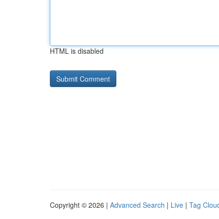
HTML is disabled
Copyright © 2026 |
Advanced Search
|
Live
|
Tag Clou