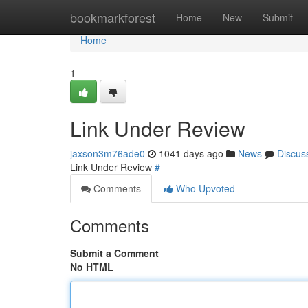
Home
bookmarkforest
Home
New
Submit
Home
1
Link Under Review
jaxson3m76ade0
1041 days ago
News
Discus
Link Under Review
#
Comments
Who Upvoted
Comments
Submit a Comment
No HTML