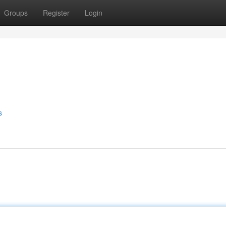
Groups
Register
Login
s